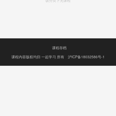
该分类下无课程
课程存档
课程内容版权均归
一起学习
所有
沪ICP备18032586号-1